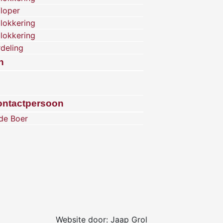
/loper
lokkering
lokkering
rdeling
h
ontactpersoon
 de Boer
Website door: Jaap Grol