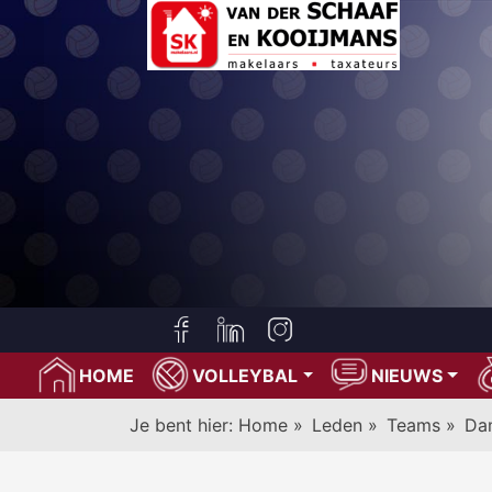
HOME
VOLLEYBAL
NIEUWS
Je bent hier:
Home
»
Leden
»
Teams
»
Da