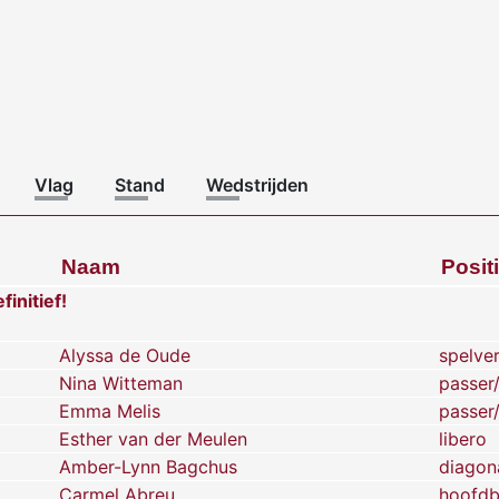
Vlag
Stand
Wedstrijden
Naam
Posit
finitief!
Alyssa de Oude
spelve
Nina Witteman
passer
Emma Melis
passer
Esther van der Meulen
libero
Amber-Lynn Bagchus
diagon
Carmel Abreu
hoofdb