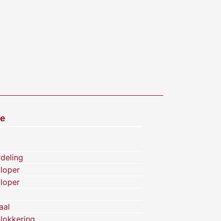
ie
rdeling
/loper
/loper
aal
lokkering