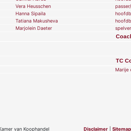
Vera Heusschen
passer
Hanna Sipaila
hoofdb
Tatiana Makusheva
hoofdb
Marjolein Daeter
spelve
Coac
TC C
Marije
Kamer van Koophandel
Disclaimer
|
Sitemap