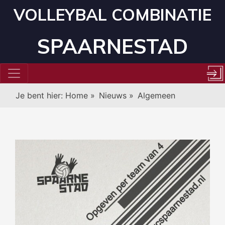
VOLLEYBAL COMBINATIE
SPAARNESTAD
Je bent hier:
Home
»
Nieuws
»
Algemeen