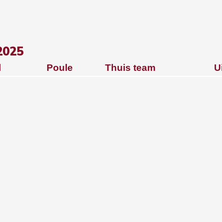
2025
l
Poule
Thuis team
U